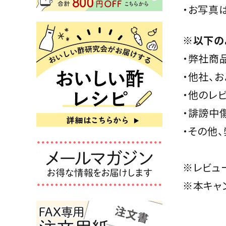
・お写真
※以下の
・弊社商
・他社、
・他のレ
・誹謗中
・その他
※レビュ
※本キャ