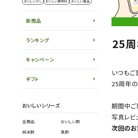
おいしいだし
おいしい調味料
おいしい食品
だし・調味料
新商品
食品・その他
価格から探す
25
ランキング
特集
キャンペーン
INFORMATIOM
いつもご
ギフト
25周年
ご利用ガイド
プライバシーポリシー
期間中ご
おいしいシリーズ
特定商取引法について
写真レビ
お問い合わせ
全商品
おいしい酢
次回のお
よくあるご質問
純米酢
黒酢