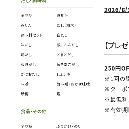
だし・調味料
2026/
全商品
食用油
みりん
だし（粉末）
調味料セット
白だし
【プレゼ
味だし
根こんぶだし
鶏だし
とまとだし
和食だし
焼きあごだし
250円O
かつおだし
しょうゆ
※1回の
味噌
酢味噌・おかず味噌
※クーポ
砂糖
塩
※最低利
※有効期
食品・その他
全商品
ふりかけ・のり