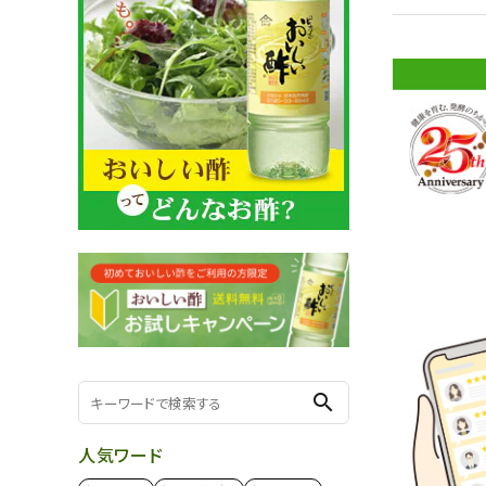
おいしいだし
おいしい調味料
おいしい食品
初めての方限定！送料無料のお試し商品
新商品
ランキング
キャンペーン
ギフト
search
おいしいシリーズ
人気ワード