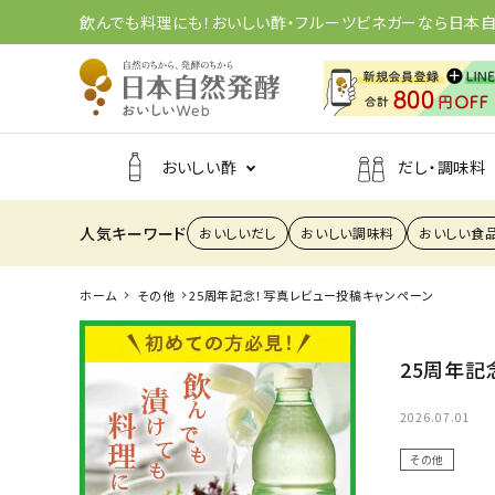
飲んでも料理にも！おいしい酢・フルーツビネガーなら日本
おいしい酢
だし・調味料
人気キーワード
おいしいだし
おいしい調味料
おいしい食
おいしい酢
瀬戸内レモン
全商品
山梨白桃
味だし
ホーム
その他
25周年記念！写真レビュー投稿キャンペーン
かつおだし
25周年記
search
2026.07.01
その他