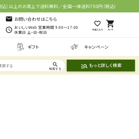
円（税込）以上のお買上で送料無料
／全国一律送料700円（税込）
mail
お問い合わせはこちら
shopping_cart
おいしいWeb 営業時間 9:00～17:00
schedule
お気に入り
カート
休業日 土・日・祝日
ギフト
キャンペーン
search
もっと詳しく検索
manage_search
末）
ジャム
調味料セット
ごはんのおと
白だし
漬物
だし
和食だし
も
焼きあごだし
・おかず味噌
ぽん酢
砂糖
ドレッシング
塩
惣菜
その他の食品
生活用品
レシピブック