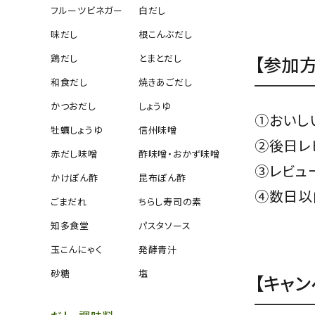
おいしい酢レシピ
フルーツビネガー
白だし
メールマガジン登録
味だし
根こんぶだし
おいしい通信
【参加方
鶏だし
とまとだし
おいしい酢 公式レシピサイト
和食だし
焼きあごだし
かつおだし
しょうゆ
あもう酵素 公式オンラインショップ
①おいし
牡蠣しょうゆ
信州味噌
株式会社日本自然発酵 公式ホームペー
②後日レ
ジ
赤だし味噌
酢味噌・おかず味噌
③レビュ
ENPRINA 公式オンラインショップ
かけぽん酢
昆布ぽん酢
④数日以
ごまだれ
ちらし寿司の素
知多食堂
パスタソース
玉こんにゃく
発酵青汁
砂糖
塩
【キャ