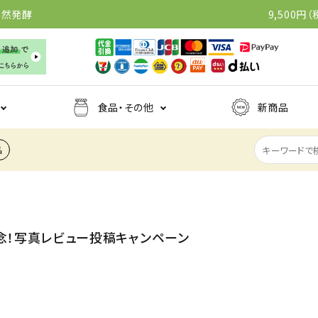
自然発酵
9,500
食品・その他
新商品
品
食用油
おいしいシリ
全商品
みりん
ふりかけ・のり
甘味料
だし（粉
根こんぶだし
ーズの他商品
鶏だし
とまと
しょうゆ
乾物
味噌
味噌汁・スープ
缶詰
酢味噌
ドリンク
麺類・パスタ
菓子
念！写真レビュー投稿キャンペーン