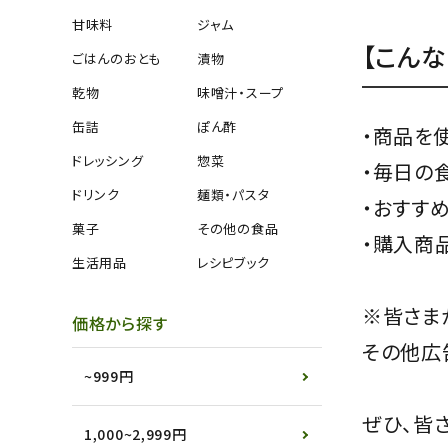
甘味料
ジャム
【こん
ごはんのおとも
漬物
乾物
味噌汁・スープ
缶詰
ぽん酢
・商品を
ドレッシング
惣菜
・毎日の
ドリンク
麺類・パスタ
・おすす
菓子
その他の食品
・購入商
生活用品
レシピブック
※皆さま
価格から探す
その他広
~999円
ぜひ、皆
1,000~2,999円